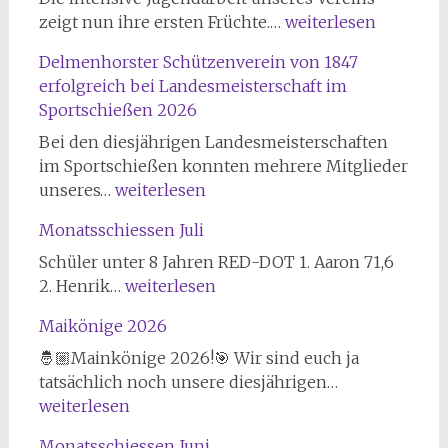
Emilys
zeigt nun ihre ersten Früchte.…
weiterlesen
Weg
Delmenhorster Schützenverein von 1847
zur
erfolgreich bei Landesmeisterschaft im
Deutschen
Sportschießen 2026
Meisterschaft
Lichpunktschießen
Bei den diesjährigen Landesmeisterschaften
freihand
im Sportschießen konnten mehrere Mitglieder
Delmenhorster
unseres…
weiterlesen
Schützenverein
Monatsschiessen Juli
von
1847
Schüler unter 8 Jahren RED-DOT 1. Aaron 71,6
erfolgreich
Monatsschiessen
2. Henrik…
weiterlesen
bei
Juli
Maikönige 2026
Landesmeisterschaft
im
🤴🏼Mainkönige 2026!🎯 Wir sind euch ja
Sportschießen
Maikönige
tatsächlich noch unsere diesjährigen…
2026
2026
weiterlesen
Monatsschiessen Juni