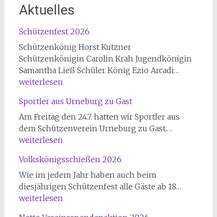
Aktuelles
Schützenfest 2026
Schützenkönig Horst Kutzner
Schützenkönigin Carolin Krah Jugendkönigin
Schützen
Samantha Ließ Schüler König Ezio Arcadi…
2026
weiterlesen
Sportler aus Urneburg zu Gast
Am Freitag den 24.7. hatten wir Sportler aus
Sportler
dem Schützenverein Urneburg zu Gast.…
aus
weiterlesen
Urneburg
Volkskönigsschießen 2026
zu
Gast
Wie im jedem Jahr haben auch beim
Volkskön
diesjährigen Schützenfest alle Gäste ab 18…
2026
weiterlesen