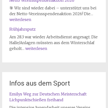
Netto Vereinsspendenaktion 2026
🎯 Wir sind wieder dabei – unterstützt uns bei
Netto
der Netto-Vereinsspendenaktion 2026! Die…
Verein
weiterlesen
2026
Frühjahrsputz
Am 28.3 war wieder Arbeitsdienst angesagt. Die
Halle/Anlagen müssten aus dem Winterschlaf
Frühjahrsputz
geholt…
weiterlesen
Infos aus dem Sport
Emilys Weg zur Deutschen Meisterschaft
Lichpunktschießen freihand
Die intensive Jugendarbeit unseres Vereins