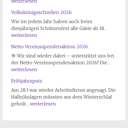
aus
weiterlesen
Urneburg
Volkskönigsschießen 2026
zu
Gast
Wie im jedem Jahr haben auch beim
Volkskön
diesjährigen Schützenfest alle Gäste ab 18…
2026
weiterlesen
Netto Vereinsspendenaktion 2026
🎯 Wir sind wieder dabei – unterstützt uns bei
Netto
der Netto-Vereinsspendenaktion 2026! Die…
Verein
weiterlesen
2026
Frühjahrsputz
Am 28.3 war wieder Arbeitsdienst angesagt. Die
Halle/Anlagen müssten aus dem Winterschlaf
Frühjahrsputz
geholt…
weiterlesen