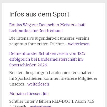
Infos aus dem Sport
Emilys Weg zur Deutschen Meisterschaft
Lichpunktschießen freihand
Die intensive Jugendarbeit unseres Vereins
Emilys
zeigt nun ihre ersten Früchte.…
weiterlesen
Weg
Delmenhorster Schützenverein von 1847
zur
erfolgreich bei Landesmeisterschaft im
Deutschen
Sportschießen 2026
Meisterschaft
Lichpunktschießen
Bei den diesjährigen Landesmeisterschaften
freihand
im Sportschießen konnten mehrere Mitglieder
Delmenhorster
unseres…
weiterlesen
Schützenverein
Monatsschiessen Juli
von
1847
Schüler unter 8 Jahren RED-DOT 1. Aaron 71,6
erfolgreich
Monatsschiessen