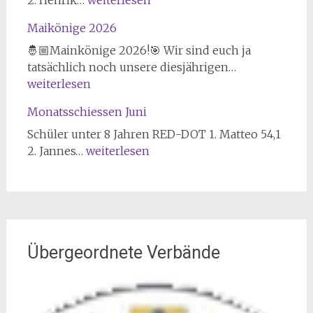
2. Henrik…
weiterlesen
bei
Juli
Maikönige 2026
Landesmeisterschaft
im
🤴🏼Mainkönige 2026!🎯 Wir sind euch ja
Sportschießen
Maikönige
tatsächlich noch unsere diesjährigen…
2026
2026
weiterlesen
Monatsschiessen Juni
Schüler unter 8 Jahren RED-DOT 1. Matteo 54,1
Monatsschiessen
2. Jannes…
weiterlesen
Juni
Übergeordnete Verbände