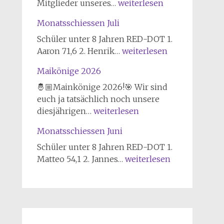
Delmenhorster
Mitglieder unseres…
weiterlesen
Schützenverein
Monatsschiessen Juli
von
1847
Schüler unter 8 Jahren RED-DOT 1.
erfolgreich
Monatsschiessen
Aaron 71,6 2. Henrik…
weiterlesen
bei
Juli
Maikönige 2026
Landesmeisterschaft
im
🤴🏼Mainkönige 2026!🎯 Wir sind
Sportschießen
euch ja tatsächlich noch unsere
Maikönige
2026
diesjährigen…
weiterlesen
2026
Monatsschiessen Juni
Schüler unter 8 Jahren RED-DOT 1.
Monatsschiessen
Matteo 54,1 2. Jannes…
weiterlesen
Juni