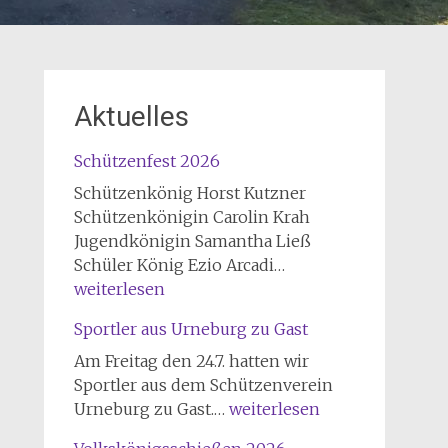
Aktuelles
Schützenfest 2026
Schützenkönig Horst Kutzner
Schützenkönigin Carolin Krah
Jugendkönigin Samantha Ließ
Schützenfest
Schüler König Ezio Arcadi…
2026
weiterlesen
Sportler aus Urneburg zu Gast
Am Freitag den 24.7. hatten wir
Sportler aus dem Schützenverein
Sportler
Urneburg zu Gast.…
weiterlesen
aus