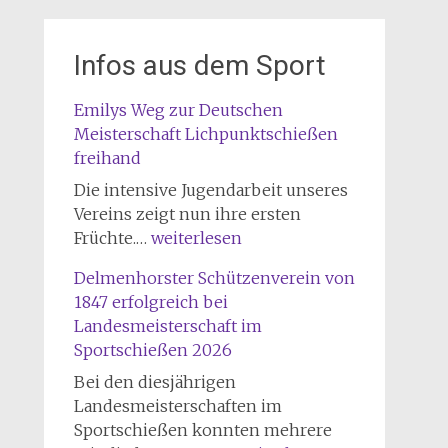
Infos aus dem Sport
Emilys Weg zur Deutschen
Meisterschaft Lichpunktschießen
freihand
Die intensive Jugendarbeit unseres
Vereins zeigt nun ihre ersten
Emilys
Früchte.…
weiterlesen
Weg
Delmenhorster Schützenverein von
zur
1847 erfolgreich bei
Deutschen
Landesmeisterschaft im
Meisterschaft
Sportschießen 2026
Lichpunktschießen
freihand
Bei den diesjährigen
Landesmeisterschaften im
Sportschießen konnten mehrere