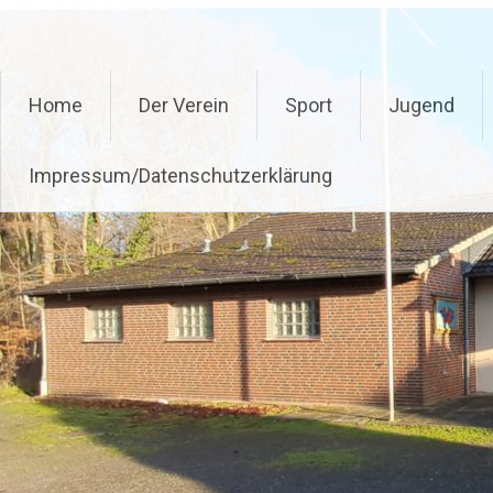
Zum
Delmenhoster Schützenvere
Inhalt
springen
Home
Der Verein
Sport
Jugend
Impressum/Datenschutzerklärung