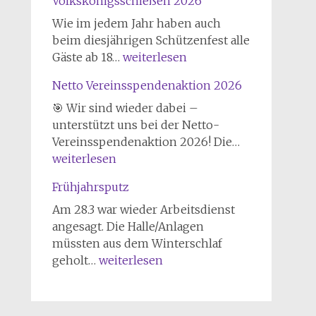
Volkskönigsschießen 2026
Urneburg
zu
Wie im jedem Jahr haben auch
Gast
beim diesjährigen Schützenfest alle
Volkskönigsschießen
Gäste ab 18…
weiterlesen
2026
Netto Vereinsspendenaktion 2026
🎯 Wir sind wieder dabei –
unterstützt uns bei der Netto-
Netto
Vereinsspendenaktion 2026! Die…
Vereinsspen
weiterlesen
2026
Frühjahrsputz
Am 28.3 war wieder Arbeitsdienst
angesagt. Die Halle/Anlagen
müssten aus dem Winterschlaf
Frühjahrsputz
geholt…
weiterlesen