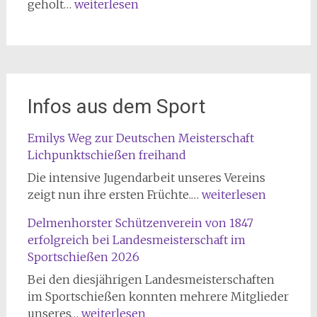
Frühjahrsputz
geholt…
weiterlesen
Infos aus dem Sport
Emilys Weg zur Deutschen Meisterschaft
Lichpunktschießen freihand
Die intensive Jugendarbeit unseres Vereins
Emilys
zeigt nun ihre ersten Früchte.…
weiterlesen
Weg
Delmenhorster Schützenverein von 1847
zur
erfolgreich bei Landesmeisterschaft im
Deutschen
Sportschießen 2026
Meisterschaft
Lichpunktschießen
Bei den diesjährigen Landesmeisterschaften
freihand
im Sportschießen konnten mehrere Mitglieder
Delmenhorster
unseres…
weiterlesen