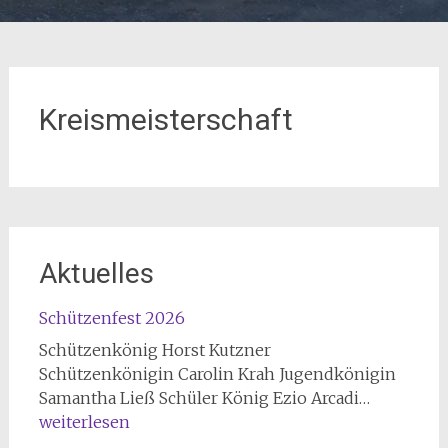
Kreismeisterschaft
Aktuelles
Schützenfest 2026
Schützenkönig Horst Kutzner
Schützenkönigin Carolin Krah Jugendkönigin
Schützen
Samantha Ließ Schüler König Ezio Arcadi…
2026
weiterlesen