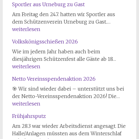
Sportler aus Urneburg zu Gast
Am Freitag den 24.7. hatten wir Sportler aus
Sportler
dem Schützenverein Urneburg zu Gast.…
aus
weiterlesen
Urneburg
Volkskönigsschießen 2026
zu
Gast
Wie im jedem Jahr haben auch beim
Volkskön
diesjährigen Schützenfest alle Gäste ab 18…
2026
weiterlesen
Netto Vereinsspendenaktion 2026
🎯 Wir sind wieder dabei – unterstützt uns bei
Netto
der Netto-Vereinsspendenaktion 2026! Die…
Verein
weiterlesen
2026
Frühjahrsputz
Am 28.3 war wieder Arbeitsdienst angesagt. Die
Halle/Anlagen müssten aus dem Winterschlaf