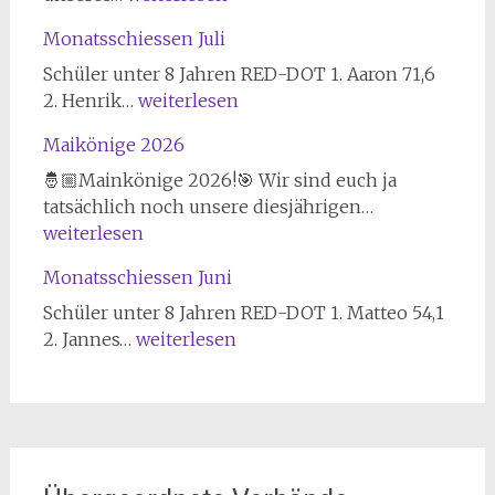
Schützenverein
Monatsschiessen Juli
von
1847
Schüler unter 8 Jahren RED-DOT 1. Aaron 71,6
erfolgreich
Monatsschiessen
2. Henrik…
weiterlesen
bei
Juli
Maikönige 2026
Landesmeisterschaft
im
🤴🏼Mainkönige 2026!🎯 Wir sind euch ja
Sportschießen
Maikönige
tatsächlich noch unsere diesjährigen…
2026
2026
weiterlesen
Monatsschiessen Juni
Schüler unter 8 Jahren RED-DOT 1. Matteo 54,1
Monatsschiessen
2. Jannes…
weiterlesen
Juni