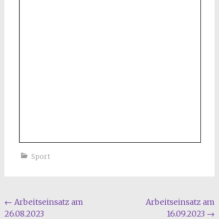
Sport
Beitragsnavigation
←
Arbeitseinsatz am
Arbeitseinsatz am
26.08.2023
16.09.2023
→