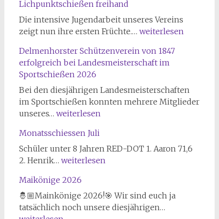
Lichpunktschießen freihand
Die intensive Jugendarbeit unseres Vereins
Emilys
zeigt nun ihre ersten Früchte.…
weiterlesen
Weg
Delmenhorster Schützenverein von 1847
zur
erfolgreich bei Landesmeisterschaft im
Deutschen
Sportschießen 2026
Meisterschaft
Lichpunktschießen
Bei den diesjährigen Landesmeisterschaften
freihand
im Sportschießen konnten mehrere Mitglieder
Delmenhorster
unseres…
weiterlesen
Schützenverein
Monatsschiessen Juli
von
1847
Schüler unter 8 Jahren RED-DOT 1. Aaron 71,6
erfolgreich
Monatsschiessen
2. Henrik…
weiterlesen
bei
Juli
Maikönige 2026
Landesmeisterschaft
im
🤴🏼Mainkönige 2026!🎯 Wir sind euch ja
Sportschießen
Maikönige
tatsächlich noch unsere diesjährigen…
2026
2026