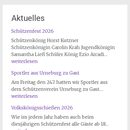
Aktuelles
Schützenfest 2026
Schützenkönig Horst Kutzner
Schützenkönigin Carolin Krah Jugendkönigin
Schützen
Samantha Ließ Schüler König Ezio Arcadi…
2026
weiterlesen
Sportler aus Urneburg zu Gast
Am Freitag den 24.7. hatten wir Sportler aus
Sportler
dem Schützenverein Urneburg zu Gast.…
aus
weiterlesen
Urneburg
Volkskönigsschießen 2026
zu
Gast
Wie im jedem Jahr haben auch beim
Volkskön
diesjährigen Schützenfest alle Gäste ab 18…