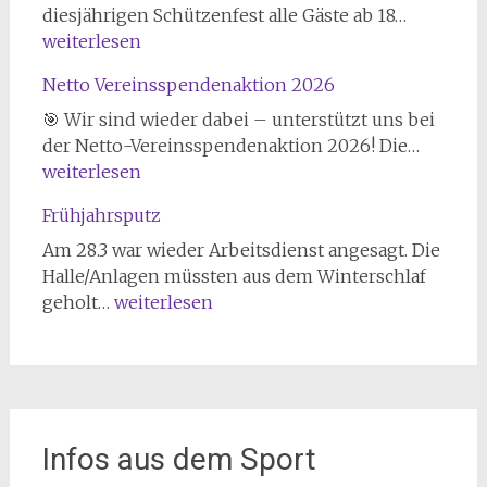
Volkskön
diesjährigen Schützenfest alle Gäste ab 18…
2026
weiterlesen
Netto Vereinsspendenaktion 2026
🎯 Wir sind wieder dabei – unterstützt uns bei
Netto
der Netto-Vereinsspendenaktion 2026! Die…
Verein
weiterlesen
2026
Frühjahrsputz
Am 28.3 war wieder Arbeitsdienst angesagt. Die
Halle/Anlagen müssten aus dem Winterschlaf
Frühjahrsputz
geholt…
weiterlesen
Infos aus dem Sport