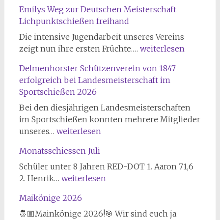
Emilys Weg zur Deutschen Meisterschaft
Lichpunktschießen freihand
Die intensive Jugendarbeit unseres Vereins
Emilys
zeigt nun ihre ersten Früchte.…
weiterlesen
Weg
Delmenhorster Schützenverein von 1847
zur
erfolgreich bei Landesmeisterschaft im
Deutschen
Sportschießen 2026
Meisterschaft
Lichpunktschießen
Bei den diesjährigen Landesmeisterschaften
freihand
im Sportschießen konnten mehrere Mitglieder
Delmenhorster
unseres…
weiterlesen
Schützenverein
Monatsschiessen Juli
von
1847
Schüler unter 8 Jahren RED-DOT 1. Aaron 71,6
erfolgreich
Monatsschiessen
2. Henrik…
weiterlesen
bei
Juli
Maikönige 2026
Landesmeisterschaft
im
🤴🏼Mainkönige 2026!🎯 Wir sind euch ja