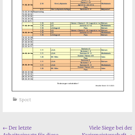
Sport
Beitragsnavigation
←
Der letzte
Viele Siege bei der