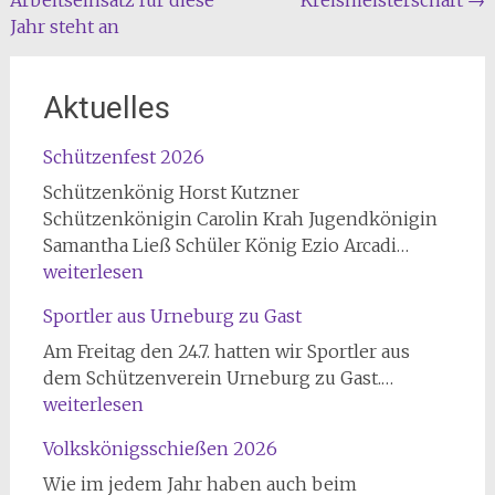
Arbeitseinsatz für diese
Kreismeisterschaft
→
Jahr steht an
Aktuelles
Schützenfest 2026
Schützenkönig Horst Kutzner
Schützenkönigin Carolin Krah Jugendkönigin
Schützen
Samantha Ließ Schüler König Ezio Arcadi…
2026
weiterlesen
Sportler aus Urneburg zu Gast
Am Freitag den 24.7. hatten wir Sportler aus
Sportler
dem Schützenverein Urneburg zu Gast.…
aus
weiterlesen
Urneburg
Volkskönigsschießen 2026
zu
Gast
Wie im jedem Jahr haben auch beim