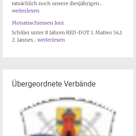
Sportschießen
Maikönige
tatsächlich noch unsere diesjährigen…
2026
2026
weiterlesen
Monatsschiessen Juni
Schüler unter 8 Jahren RED-DOT 1. Matteo 54,1
Monatsschiessen
2. Jannes…
weiterlesen
Juni
Übergeordnete Verbände