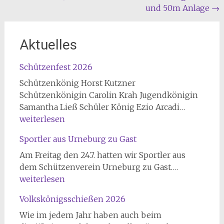
und 50m Anlage
→
Aktuelles
Schützenfest 2026
Schützenkönig Horst Kutzner
Schützenkönigin Carolin Krah Jugendkönigin
Schützen
Samantha Ließ Schüler König Ezio Arcadi…
2026
weiterlesen
Sportler aus Urneburg zu Gast
Am Freitag den 24.7. hatten wir Sportler aus
Sportler
dem Schützenverein Urneburg zu Gast.…
aus
weiterlesen
Urneburg
Volkskönigsschießen 2026
zu
Gast
Wie im jedem Jahr haben auch beim