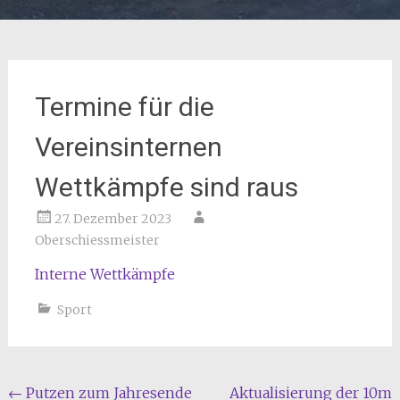
Termine für die
Vereinsinternen
Wettkämpfe sind raus
27. Dezember 2023
Oberschiessmeister
Interne Wettkämpfe
Sport
Beitragsnavigation
←
Putzen zum Jahresende
Aktualisierung der 10m