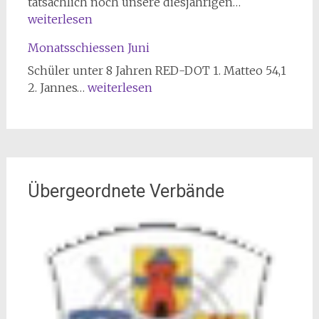
Sportschießen
Maikönige
tatsächlich noch unsere diesjährigen…
2026
2026
weiterlesen
Monatsschiessen Juni
Schüler unter 8 Jahren RED-DOT 1. Matteo 54,1
Monatsschiessen
2. Jannes…
weiterlesen
Juni
Übergeordnete Verbände