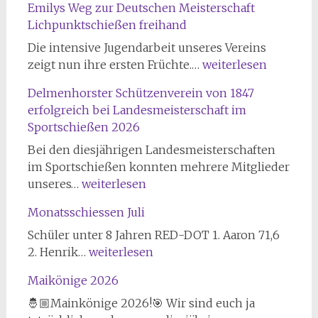
Emilys Weg zur Deutschen Meisterschaft
Lichpunktschießen freihand
Die intensive Jugendarbeit unseres Vereins
Emilys
zeigt nun ihre ersten Früchte.…
weiterlesen
Weg
Delmenhorster Schützenverein von 1847
zur
erfolgreich bei Landesmeisterschaft im
Deutschen
Sportschießen 2026
Meisterschaft
Lichpunktschießen
Bei den diesjährigen Landesmeisterschaften
freihand
im Sportschießen konnten mehrere Mitglieder
Delmenhorster
unseres…
weiterlesen
Schützenverein
Monatsschiessen Juli
von
1847
Schüler unter 8 Jahren RED-DOT 1. Aaron 71,6
erfolgreich
Monatsschiessen
2. Henrik…
weiterlesen
bei
Juli
Maikönige 2026
Landesmeisterschaft
im
🤴🏼Mainkönige 2026!🎯 Wir sind euch ja