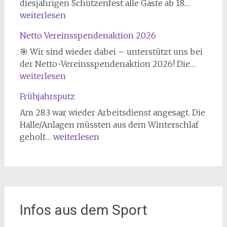
Volkskön
diesjährigen Schützenfest alle Gäste ab 18…
2026
weiterlesen
Netto Vereinsspendenaktion 2026
🎯 Wir sind wieder dabei – unterstützt uns bei
Netto
der Netto-Vereinsspendenaktion 2026! Die…
Verein
weiterlesen
2026
Frühjahrsputz
Am 28.3 war wieder Arbeitsdienst angesagt. Die
Halle/Anlagen müssten aus dem Winterschlaf
Frühjahrsputz
geholt…
weiterlesen
Infos aus dem Sport