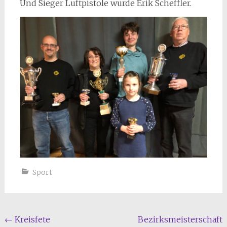
Und Sieger Luftpistole wurde Erik Scheffler.
Sport
Beitragsnavigation
←
Kreisfete
Bezirksmeisterschaft