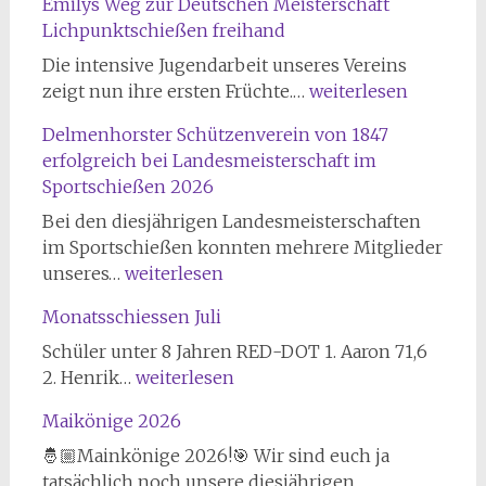
Emilys Weg zur Deutschen Meisterschaft
Lichpunktschießen freihand
Die intensive Jugendarbeit unseres Vereins
Emilys
zeigt nun ihre ersten Früchte.…
weiterlesen
Weg
Delmenhorster Schützenverein von 1847
zur
erfolgreich bei Landesmeisterschaft im
Deutschen
Sportschießen 2026
Meisterschaft
Lichpunktschießen
Bei den diesjährigen Landesmeisterschaften
freihand
im Sportschießen konnten mehrere Mitglieder
Delmenhorster
unseres…
weiterlesen
Schützenverein
Monatsschiessen Juli
von
1847
Schüler unter 8 Jahren RED-DOT 1. Aaron 71,6
erfolgreich
Monatsschiessen
2. Henrik…
weiterlesen
bei
Juli
Maikönige 2026
Landesmeisterschaft
im
🤴🏼Mainkönige 2026!🎯 Wir sind euch ja
Sportschießen
Maikönige
tatsächlich noch unsere diesjährigen…