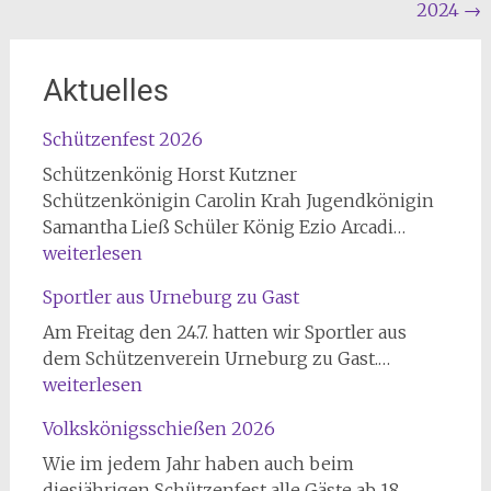
2024
→
Aktuelles
Schützenfest 2026
Schützenkönig Horst Kutzner
Schützenkönigin Carolin Krah Jugendkönigin
Schützen
Samantha Ließ Schüler König Ezio Arcadi…
2026
weiterlesen
Sportler aus Urneburg zu Gast
Am Freitag den 24.7. hatten wir Sportler aus
Sportler
dem Schützenverein Urneburg zu Gast.…
aus
weiterlesen
Urneburg
Volkskönigsschießen 2026
zu
Gast
Wie im jedem Jahr haben auch beim
Volkskön
diesjährigen Schützenfest alle Gäste ab 18…