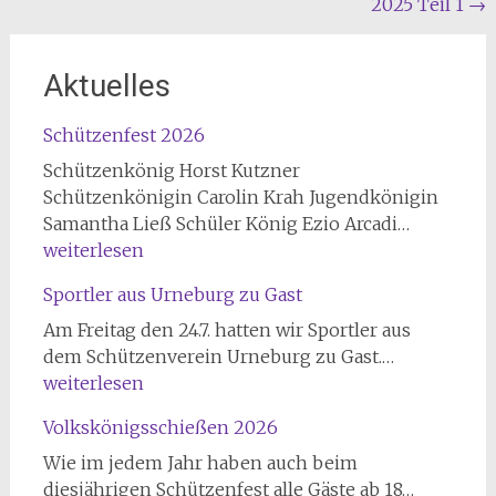
2025 Teil 1
→
Aktuelles
Schützenfest 2026
Schützenkönig Horst Kutzner
Schützenkönigin Carolin Krah Jugendkönigin
Schützen
Samantha Ließ Schüler König Ezio Arcadi…
2026
weiterlesen
Sportler aus Urneburg zu Gast
Am Freitag den 24.7. hatten wir Sportler aus
Sportler
dem Schützenverein Urneburg zu Gast.…
aus
weiterlesen
Urneburg
Volkskönigsschießen 2026
zu
Gast
Wie im jedem Jahr haben auch beim
Volkskön
diesjährigen Schützenfest alle Gäste ab 18…