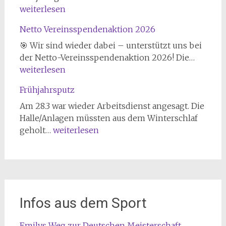
2026
weiterlesen
Netto Vereinsspendenaktion 2026
🎯 Wir sind wieder dabei – unterstützt uns bei
Netto
der Netto-Vereinsspendenaktion 2026! Die…
Verein
weiterlesen
2026
Frühjahrsputz
Am 28.3 war wieder Arbeitsdienst angesagt. Die
Halle/Anlagen müssten aus dem Winterschlaf
Frühjahrsputz
geholt…
weiterlesen
Infos aus dem Sport
Emilys Weg zur Deutschen Meisterschaft