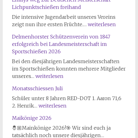
Lichpunktschießen freihand
Die intensive Jugendarbeit unseres Vereins
Emilys
zeigt nun ihre ersten Früchte.…
weiterlesen
Weg
Delmenhorster Schützenverein von 1847
zur
erfolgreich bei Landesmeisterschaft im
Deutschen
Sportschießen 2026
Meisterschaft
Lichpunktschießen
Bei den diesjährigen Landesmeisterschaften
freihand
im Sportschießen konnten mehrere Mitglieder
Delmenhorster
unseres…
weiterlesen
Schützenverein
Monatsschiessen Juli
von
1847
Schüler unter 8 Jahren RED-DOT 1. Aaron 71,6
erfolgreich
Monatsschiessen
2. Henrik…
weiterlesen
bei
Juli
Maikönige 2026
Landesmeisterschaft
im
🤴🏼Mainkönige 2026!🎯 Wir sind euch ja
Sportschießen
Maikönige
tatsächlich noch unsere diesjährigen…