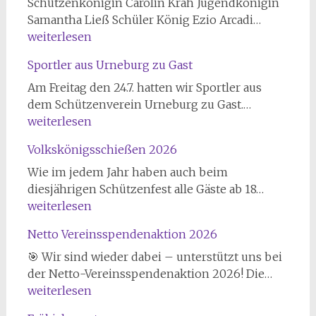
Schützenkönigin Carolin Krah Jugendkönigin
Schützen
Samantha Ließ Schüler König Ezio Arcadi…
2026
weiterlesen
Sportler aus Urneburg zu Gast
Am Freitag den 24.7. hatten wir Sportler aus
Sportler
dem Schützenverein Urneburg zu Gast.…
aus
weiterlesen
Urneburg
Volkskönigsschießen 2026
zu
Gast
Wie im jedem Jahr haben auch beim
Volkskön
diesjährigen Schützenfest alle Gäste ab 18…
2026
weiterlesen
Netto Vereinsspendenaktion 2026
🎯 Wir sind wieder dabei – unterstützt uns bei
Netto
der Netto-Vereinsspendenaktion 2026! Die…
Verein
weiterlesen
2026