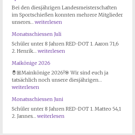
Lichpunktschießen
Bei den diesjährigen Landesmeisterschaften
freihand
im Sportschießen konnten mehrere Mitglieder
Delmenhorster
unseres…
weiterlesen
Schützenverein
Monatsschiessen Juli
von
1847
Schüler unter 8 Jahren RED-DOT 1. Aaron 71,6
erfolgreich
Monatsschiessen
2. Henrik…
weiterlesen
bei
Juli
Maikönige 2026
Landesmeisterschaft
im
🤴🏼Mainkönige 2026!🎯 Wir sind euch ja
Sportschießen
Maikönige
tatsächlich noch unsere diesjährigen…
2026
2026
weiterlesen
Monatsschiessen Juni
Schüler unter 8 Jahren RED-DOT 1. Matteo 54,1
Monatsschiessen
2. Jannes…
weiterlesen
Juni