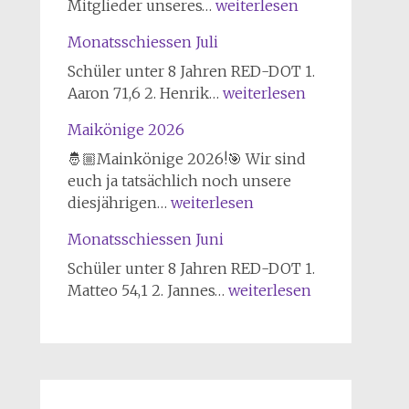
Delmenhorster
Mitglieder unseres…
weiterlesen
Schützenverein
Monatsschiessen Juli
von
1847
Schüler unter 8 Jahren RED-DOT 1.
erfolgreich
Monatsschiessen
Aaron 71,6 2. Henrik…
weiterlesen
bei
Juli
Maikönige 2026
Landesmeisterschaft
im
🤴🏼Mainkönige 2026!🎯 Wir sind
Sportschießen
euch ja tatsächlich noch unsere
Maikönige
2026
diesjährigen…
weiterlesen
2026
Monatsschiessen Juni
Schüler unter 8 Jahren RED-DOT 1.
Monatsschiessen
Matteo 54,1 2. Jannes…
weiterlesen
Juni