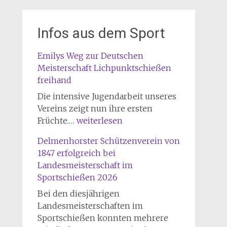
Infos aus dem Sport
Emilys Weg zur Deutschen
Meisterschaft Lichpunktschießen
freihand
Die intensive Jugendarbeit unseres
Vereins zeigt nun ihre ersten
Emilys
Früchte.…
weiterlesen
Weg
Delmenhorster Schützenverein von
zur
1847 erfolgreich bei
Deutschen
Landesmeisterschaft im
Meisterschaft
Sportschießen 2026
Lichpunktschießen
freihand
Bei den diesjährigen
Landesmeisterschaften im
Sportschießen konnten mehrere