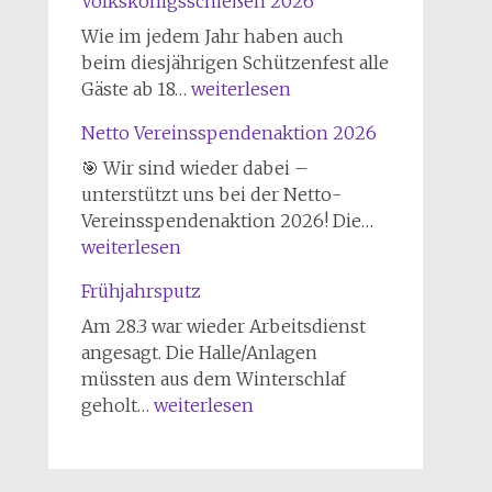
Volkskönigsschießen 2026
Urneburg
zu
Wie im jedem Jahr haben auch
Gast
beim diesjährigen Schützenfest alle
Volkskönigsschießen
Gäste ab 18…
weiterlesen
2026
Netto Vereinsspendenaktion 2026
🎯 Wir sind wieder dabei –
unterstützt uns bei der Netto-
Netto
Vereinsspendenaktion 2026! Die…
Vereinsspen
weiterlesen
2026
Frühjahrsputz
Am 28.3 war wieder Arbeitsdienst
angesagt. Die Halle/Anlagen
müssten aus dem Winterschlaf
Frühjahrsputz
geholt…
weiterlesen