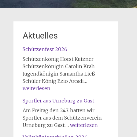
Aktuelles
Schützenfest 2026
Schützenkönig Horst Kutzner
Schützenkönigin Carolin Krah
Jugendkönigin Samantha Ließ
Schützenfest
Schüler König Ezio Arcadi…
2026
weiterlesen
Sportler aus Urneburg zu Gast
Am Freitag den 24.7. hatten wir
Sportler aus dem Schützenverein
Sportler
Urneburg zu Gast.…
weiterlesen
aus