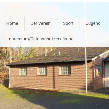
Zum
Delmenhoster Schützenvere
Inhalt
springen
Home
Der Verein
Sport
Jugend
Impressum/Datenschutzerklärung