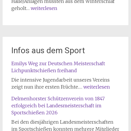
Halle/Anlagen müssten aus dem Winterschlaf
Frühjahrsputz
geholt…
weiterlesen
Infos aus dem Sport
Emilys Weg zur Deutschen Meisterschaft
Lichpunktschießen freihand
Die intensive Jugendarbeit unseres Vereins
Emilys
zeigt nun ihre ersten Früchte.…
weiterlesen
Weg
Delmenhorster Schützenverein von 1847
zur
erfolgreich bei Landesmeisterschaft im
Deutschen
Sportschießen 2026
Meisterschaft
Lichpunktschießen
Bei den diesjährigen Landesmeisterschaften
freihand
im Sportschießen konnten mehrere Mitglieder