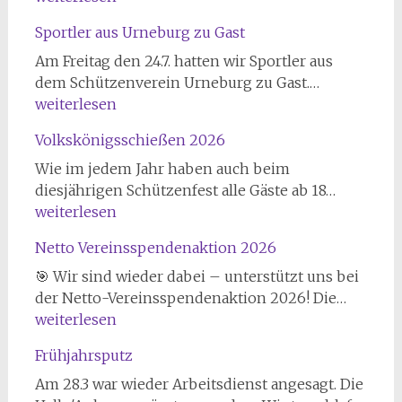
Sportler aus Urneburg zu Gast
Am Freitag den 24.7. hatten wir Sportler aus
Sportler
dem Schützenverein Urneburg zu Gast.…
aus
weiterlesen
Urneburg
Volkskönigsschießen 2026
zu
Gast
Wie im jedem Jahr haben auch beim
Volkskön
diesjährigen Schützenfest alle Gäste ab 18…
2026
weiterlesen
Netto Vereinsspendenaktion 2026
🎯 Wir sind wieder dabei – unterstützt uns bei
Netto
der Netto-Vereinsspendenaktion 2026! Die…
Verein
weiterlesen
2026
Frühjahrsputz
Am 28.3 war wieder Arbeitsdienst angesagt. Die