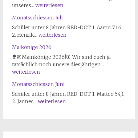
Delmenhorster
unseres…
weiterlesen
Schützenverein
Monatsschiessen Juli
von
1847
Schüler unter 8 Jahren RED-DOT 1. Aaron 71,6
erfolgreich
Monatsschiessen
2. Henrik…
weiterlesen
bei
Juli
Maikönige 2026
Landesmeisterschaft
im
🤴🏼Mainkönige 2026!🎯 Wir sind euch ja
Sportschießen
Maikönige
tatsächlich noch unsere diesjährigen…
2026
2026
weiterlesen
Monatsschiessen Juni
Schüler unter 8 Jahren RED-DOT 1. Matteo 54,1
Monatsschiessen
2. Jannes…
weiterlesen
Juni