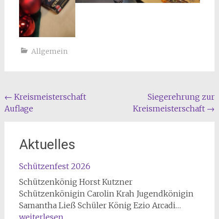
Allgemein
Beitragsnavigation
←
Kreismeisterschaft
Siegerehrung zur
Auflage
Kreismeisterschaft
→
Aktuelles
Schützenfest 2026
Schützenkönig Horst Kutzner
Schützenkönigin Carolin Krah Jugendkönigin
Schützen
Samantha Ließ Schüler König Ezio Arcadi…
2026
weiterlesen